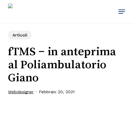
Skip
Menu
to
main
content
Articoli
fTMS – in anteprima
al Poliambulatorio
Giano
Webdesigner
Febbraio 20, 2021