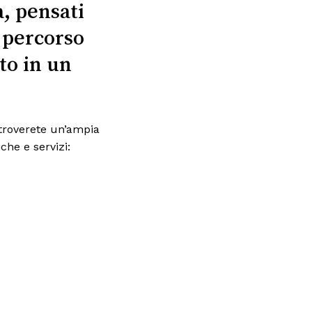
a, pensati
n percorso
to in un
troverete un’ampia
he e servizi: