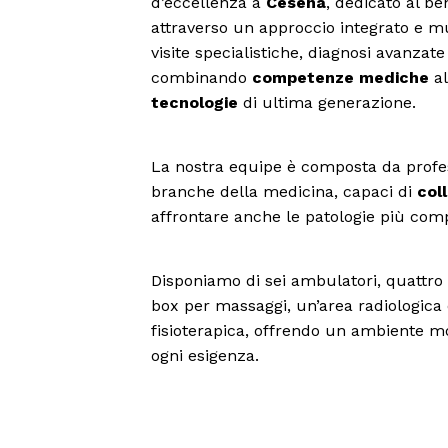
d’eccellenza a
Cesena
, dedicato al be
attraverso un approccio integrato e m
visite specialistiche, diagnosi avanzate
combinando
competenze mediche
al
tecnologie
di ultima generazione.
La nostra equipe è composta da profess
branche della medicina, capaci di
col
affrontare anche le patologie più com
Disponiamo di sei ambulatori, quattro 
box per massaggi, un’area radiologica
fisioterapica, offrendo un ambiente m
ogni esigenza.