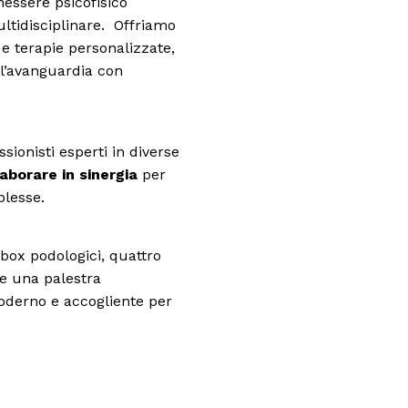
nessere psicofisico
ultidisciplinare.
Offriamo
 e terapie personalizzate,
l’avanguardia con
ionisti esperti in diverse
laborare in sinergia
per
plesse.
box podologici, quattro
 e una palestra
oderno e accogliente per