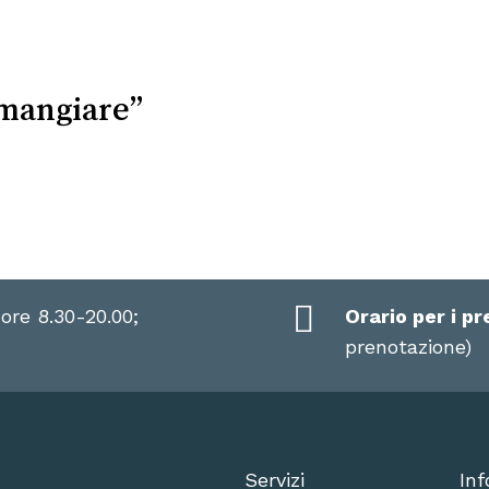
mangiare”
 ore 8.30-20.00;
Orario per i pr
prenotazione)
Servizi
Inf