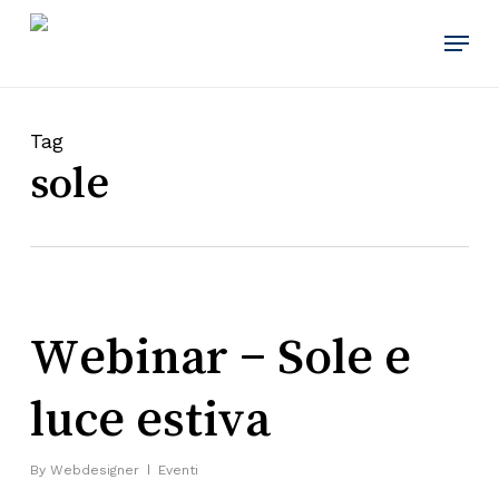
Skip
Menu
to
main
content
Tag
sole
Webinar – Sole e
luce estiva
By
Webdesigner
Eventi